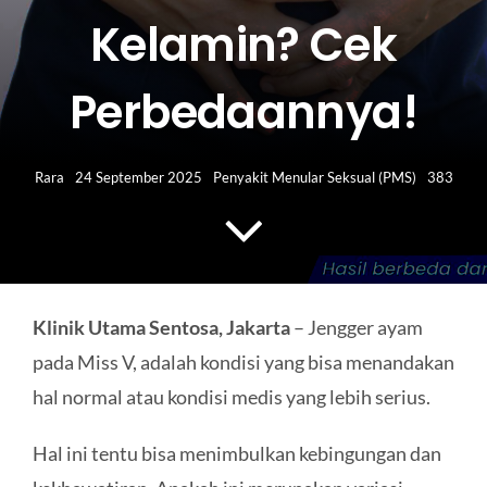
HUBUNGI KAMI
Kelamin? Cek
Search
Perbedaannya!
for:
Rara
24 September 2025
Penyakit Menular Seksual (PMS)
383
Klinik Utama Sentosa, Jakarta
– Jengger ayam
pada Miss V, adalah kondisi yang bisa menandakan
hal normal atau kondisi medis yang lebih serius.
Hal ini tentu bisa menimbulkan kebingungan dan