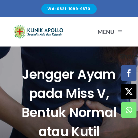
Skip
WA: 0821-1099-9870
to
content
MENU
Share
TENTANG KAMI
Jengger Ayam
LAYANAN
pada Miss V,
FASILITAS
Bentuk Normal
ARTIKEL
atau Kutil