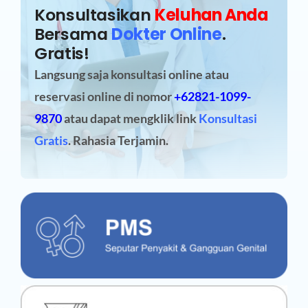
Konsultasikan
Keluhan Anda
Bersama
Dokter Online
.
Gratis!
Langsung saja konsultasi online atau
reservasi online
di nomor
+62821-1099-
9870
atau dapat mengklik link
Konsultasi
Gratis
. Rahasia Terjamin.