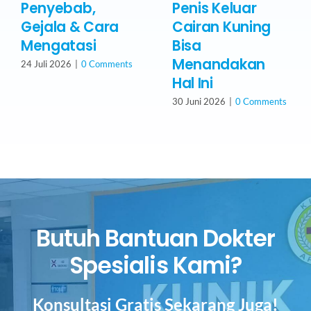
Penyebab,
Penis Keluar
Gejala & Cara
Cairan Kuning
Mengatasi
Bisa
Menandakan
24 Juli 2026
|
0 Comments
Hal Ini
30 Juni 2026
|
0 Comments
Butuh Bantuan Dokter
Spesialis Kami?
Konsultasi Gratis Sekarang Juga!