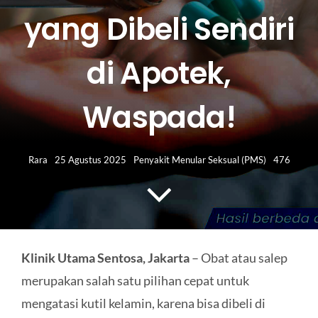
HUBUNGI KAMI
yang Dibeli Sendiri
Search
di Apotek,
for:
Waspada!
Rara
25 Agustus 2025
Penyakit Menular Seksual (PMS)
476
Klinik Utama Sentosa, Jakarta
– Obat atau salep
merupakan salah satu pilihan cepat untuk
mengatasi kutil kelamin, karena bisa dibeli di