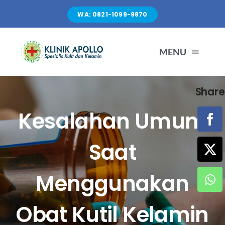
Skip
WA: 0821-1099-9870
to
content
MENU
Share
TENTANG KAMI
Kesalahan Umum
LAYANAN
Saat
FASILITAS
Menggunakan
ARTIKEL
Obat Kutil Kelamin