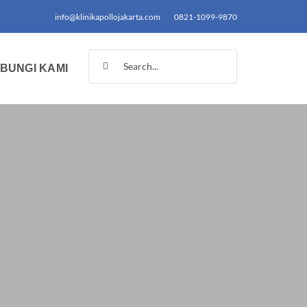
info@klinikapollojakarta.com
0821-1099-9870
Search
BUNGI KAMI
for: