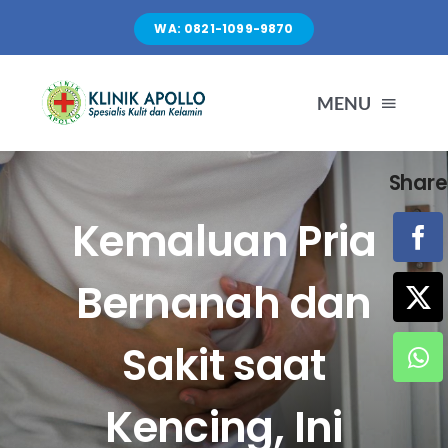
Skip
WA: 0821-1099-9870
to
content
MENU
Share
TENTANG KAMI
Kemaluan Pria
LAYANAN
Bernanah dan
FASILITAS
Sakit saat
ARTIKEL
Kencing, Ini