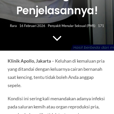
HUBUNGI KAMI
Penjelasannya!
Search
for:
Rara
16 Februari 2026
Penyakit Menular Seksual (PMS)
171
Klinik Apollo, Jakarta
– Keluhan di kemaluan pria
yang ditandai dengan keluarnya cairan bernanah
saat kencing, tentu tidak boleh Anda anggap
sepele.
Kondisi ini sering kali menandakan adanya infeksi
pada saluran kemih atau organ reproduksi pria,