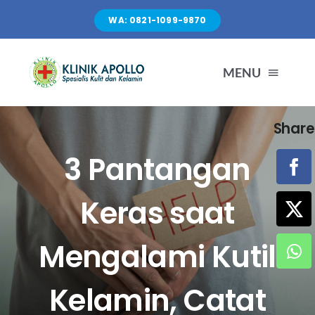
Skip
WA: 0821-1099-9870
to
content
MENU
Share
TENTANG KAMI
3 Pantangan
LAYANAN
Keras saat
FASILITAS
Mengalami Kutil
ARTIKEL
Kelamin, Catat