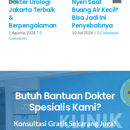
Dokter Urologi
Nyeri Saat
Jakarta Terbaik
Buang Air Kecil?
&
Bisa Jadi Ini
Berpengalaman
Penyebabnya
1 Agustus 2026
|
0
10 Juli 2026
|
0 Comments
Comments
Butuh Bantuan Dokter
Spesialis Kami?
Konsultasi Gratis Sekarang Juga!