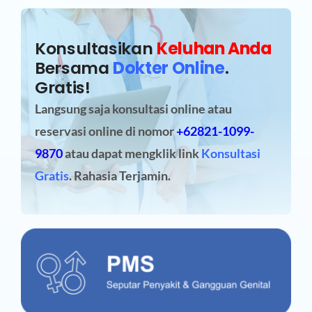
Konsultasikan
Keluhan Anda
Bersama
Dokter Online
.
Gratis!
Langsung saja konsultasi online atau
reservasi online
di nomor
+62821-1099-
9870
atau dapat mengklik link
Konsultasi
Gratis
. Rahasia Terjamin.