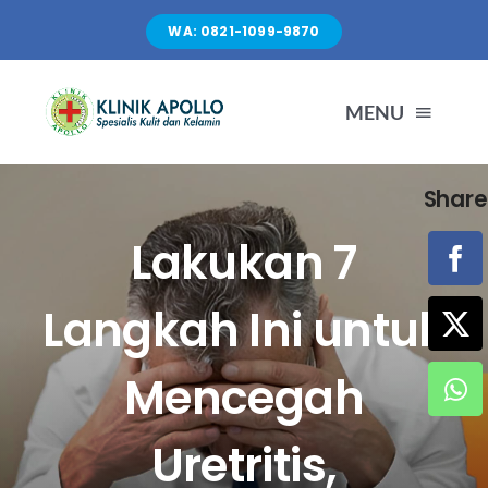
Skip
WA: 0821-1099-9870
to
content
MENU
Share
TENTANG KAMI
Lakukan 7
LAYANAN
Langkah Ini untuk
FASILITAS
Mencegah
ARTIKEL
Uretritis,