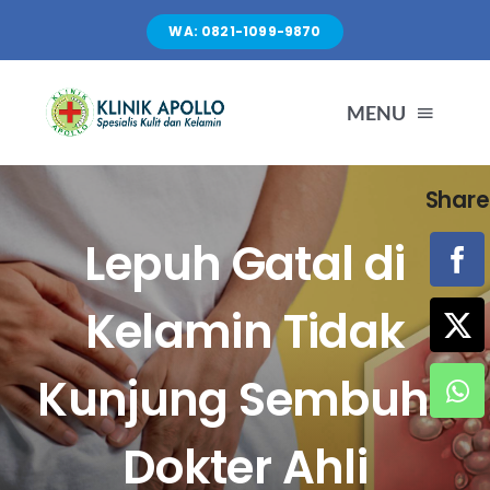
Skip
WA: 0821-1099-9870
to
content
MENU
Share
TENTANG KAMI
Lepuh Gatal di
LAYANAN
Kelamin Tidak
FASILITAS
Kunjung Sembuh?
ARTIKEL
Dokter Ahli