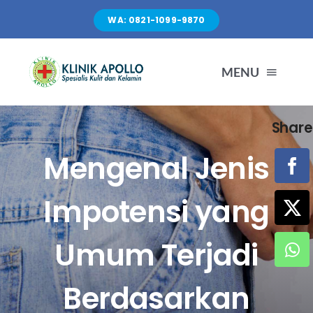
Skip
WA: 0821-1099-9870
to
content
MENU
Share
TENTANG KAMI
Mengenal Jenis
LAYANAN
Impotensi yang
FASILITAS
Umum Terjadi
ARTIKEL
Berdasarkan