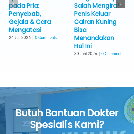
pada Pria:
Salah Mengira!
Penyebab,
Penis Keluar
Gejala & Cara
Cairan Kuning
Mengatasi
Bisa
Menandakan
24 Juli 2026
|
0 Comments
Hal Ini
30 Juni 2026
|
0 Comments
Butuh Bantuan Dokter
Spesialis Kami?