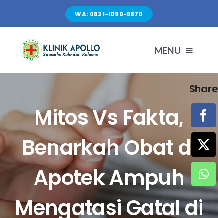
Skip
WA: 0821-1099-9870
to
content
MENU
Share
TENTANG KAMI
Mitos Vs Fakta,
LAYANAN
Benarkah Obat di
FASILITAS
Apotek Ampuh
ARTIKEL
Mengatasi Gatal di