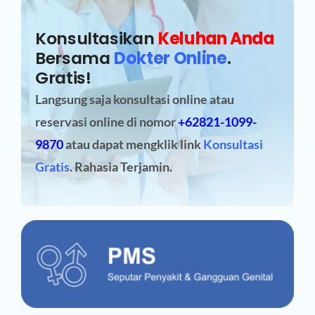
Konsultasikan
Keluhan Anda
Bersama
Dokter Online
.
Gratis!
Langsung saja konsultasi online atau
reservasi online
di nomor
+62821-1099-
9870
atau dapat mengklik link
Konsultasi
Gratis
. Rahasia Terjamin.