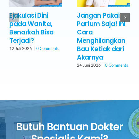
Ejakulasi Dini
Jangan Pakai
pada Wanita,
Parfum Saja! Ini
Benarkah Bisa
Cara
Terjadi?
Menghilangkan
Bau Ketiak dari
12 Juli 2026
|
0 Comments
Akarnya
24 Juni 2026
|
0 Comments
Butuh Bantuan Dokter
Spesialis Kami?