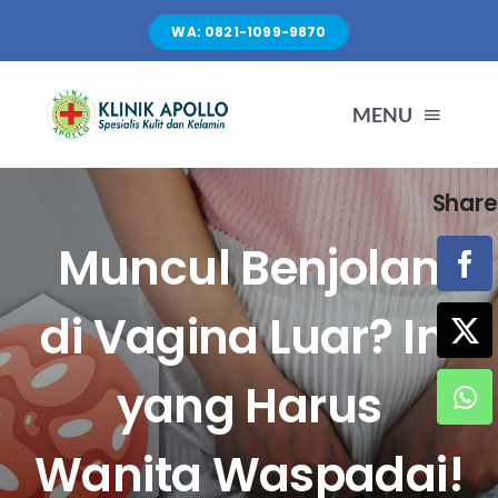
Skip
WA: 0821-1099-9870
to
content
MENU
Share
TENTANG KAMI
Muncul Benjolan
LAYANAN
di Vagina Luar? Ini
FASILITAS
yang Harus
ARTIKEL
Wanita Waspadai!