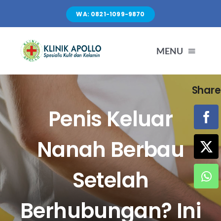
Skip
WA: 0821-1099-9870
to
content
MENU
Share
TENTANG KAMI
Penis Keluar
LAYANAN
Nanah Berbau
FASILITAS
Setelah
ARTIKEL
Berhubungan? Ini