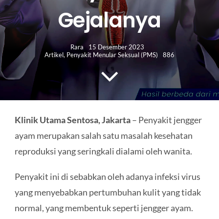
HUBUNGI KAMI
Gejalanya
Search
for:
Rara
15 Desember 2023
Artikel
,
Penyakit Menular Seksual (PMS)
886
Klinik Utama Sentosa, Jakarta
– Penyakit jengger
ayam merupakan salah satu masalah kesehatan
reproduksi yang seringkali dialami oleh wanita.
Penyakit ini di sebabkan oleh adanya infeksi virus
yang menyebabkan pertumbuhan kulit yang tidak
normal, yang membentuk seperti jengger ayam.