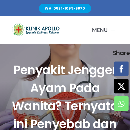
Skip
WA: 0821-1099-9870
to
content
MENU
Share
TENTANG KAMI
Penyakit Jengger
LAYANAN
Ayam Pada
FASILITAS
Wanita? Ternyata
ARTIKEL
ini Penyebab dan