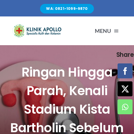
Skip
WA: 0821-1099-9870
to
content
MENU
Share
TENTANG KAMI
Ringan Hingga
LAYANAN
Parah, Kenali
FASILITAS
Stadium Kista
ARTIKEL
Bartholin Sebelum