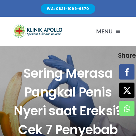
Skip
WA: 0821-1099-9870
to
content
MENU
Share
TENTANG KAMI
Sering Merasa
LAYANAN
Pangkal Penis
FASILITAS
Nyeri saat Ereksi?
ARTIKEL
Cek 7 Penyebab