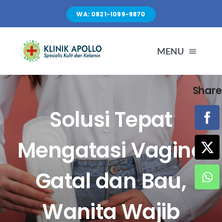
Skip
WA: 0821-1099-9870
to
content
MENU
Share
TENTANG KAMI
Solusi Tepat
LAYANAN
Mengatasi Vagina
FASILITAS
Gatal dan Bau,
ARTIKEL
Wanita Wajib