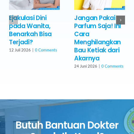
Ejakulasi Dini
Jangan Pakai
pada Wanita,
Parfum Saja! Ini
Benarkah Bisa
Cara
Terjadi?
Menghilangkan
Bau Ketiak dari
12 Juli 2026
|
0 Comments
Akarnya
24 Juni 2026
|
0 Comments
Butuh Bantuan Dokter