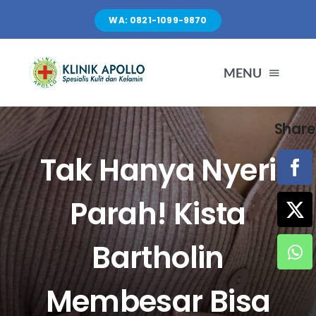
Skip
WA: 0821-1099-9870
to
content
MENU
Share
TENTANG KAMI
Tak Hanya Nyeri
LAYANAN
Parah! Kista
FASILITAS
Bartholin
ARTIKEL
Membesar Bisa