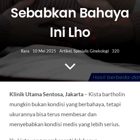
HUBUNGI KAMI
Sebabkan Bahaya
Search
Ini Lho
for:
Rara
10 Mei 2025
Artikel
,
Spesialis Ginekologi
320
Klinik Utama Sentosa, Jakarta
– Kista bartholin
mungkin bukan kondisi yang berbahaya, tetapi
ukurannya bisa terus membesar dan
menyebabkan kondisi medis yang lebih serius.