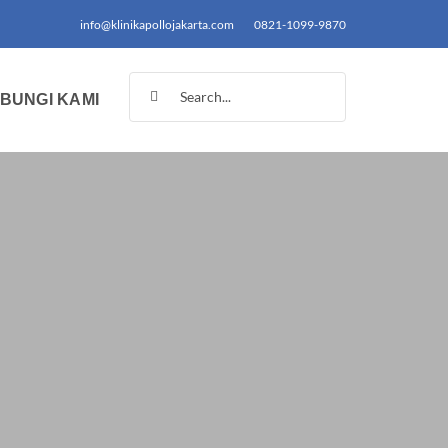
info@klinikapollojakarta.com
0821-1099-9870
Search
BUNGI KAMI
for: