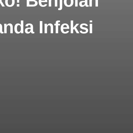
iko! Benjolan
anda Infeksi