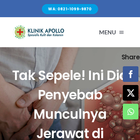
Skip
WA: 0821-1099-9870
to
content
MENU
Share
TENTANG KAMI
Tak Sepele! Ini Dia
LAYANAN
Penyebab
FASILITAS
Munculnya
ARTIKEL
Jerawat di