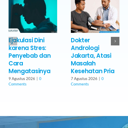
Ejakulasi Dini
Dokter
karena Stres:
Andrologi
Penyebab dan
Jakarta, Atasi
Cara
Masalah
Mengatasinya
Kesehatan Pria
9 Agustus 2026
|
0
7 Agustus 2026
|
0
Comments
Comments