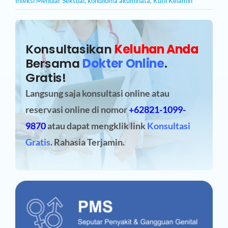
Infeksi Menular Seksual
,
kondiloma akuminata
,
Kutil Kelamin
Konsultasikan
Keluhan Anda
Bersama
Dokter Online
.
Gratis!
Langsung saja konsultasi online atau
reservasi online
di nomor
+62821-1099-
9870
atau dapat mengklik link
Konsultasi
Gratis
. Rahasia Terjamin.