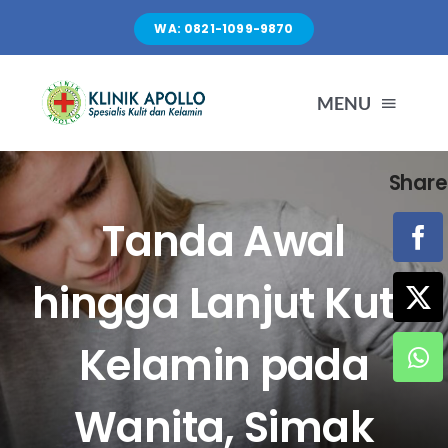
Skip
WA: 0821-1099-9870
to
content
MENU
Share
TENTANG KAMI
Tanda Awal
LAYANAN
hingga Lanjut Kutil
FASILITAS
Kelamin pada
ARTIKEL
Wanita, Simak