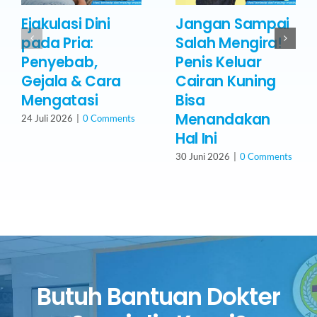
Ejakulasi Dini
Jangan Sampai
pada Pria:
Salah Mengira!
Penyebab,
Penis Keluar
Gejala & Cara
Cairan Kuning
Mengatasi
Bisa
Menandakan
24 Juli 2026
|
0 Comments
Hal Ini
30 Juni 2026
|
0 Comments
Butuh Bantuan Dokter