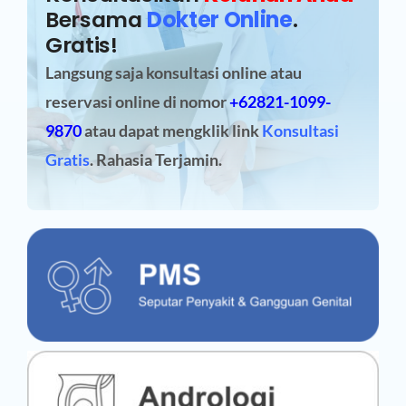
Bersama
Dokter Online
.
Gratis!
Langsung saja konsultasi online atau
reservasi online
di nomor
+62821-1099-
9870
atau dapat mengklik link
Konsultasi
Gratis
. Rahasia Terjamin.