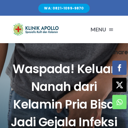
Skip
WA: 0821-1099-9870
to
content
MENU
Share
TENTANG KAMI
Waspada! Keluar
LAYANAN
Nanah dari
FASILITAS
Kelamin Pria Bisa
ARTIKEL
Jadi Gejala Infeksi