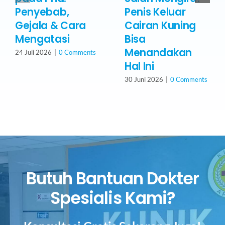
Penyebab,
Penis Keluar
Gejala & Cara
Cairan Kuning
Mengatasi
Bisa
Menandakan
24 Juli 2026
|
0 Comments
Hal Ini
30 Juni 2026
|
0 Comments
Butuh Bantuan Dokter
Spesialis Kami?