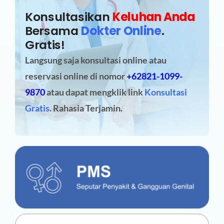
Konsultasikan
Keluhan Anda
Bersama
Dokter Online
.
Gratis!
Langsung saja konsultasi online atau
reservasi online
di nomor
+62821-1099-
9870
atau dapat mengklik link
Konsultasi
Gratis
. Rahasia Terjamin.