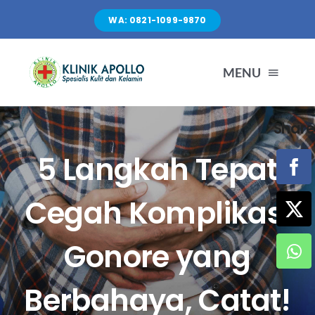
Skip
WA: 0821-1099-9870
to
content
MENU
Share
TENTANG KAMI
5 Langkah Tepat
LAYANAN
Cegah Komplikasi
FASILITAS
Gonore yang
ARTIKEL
Berbahaya, Catat!