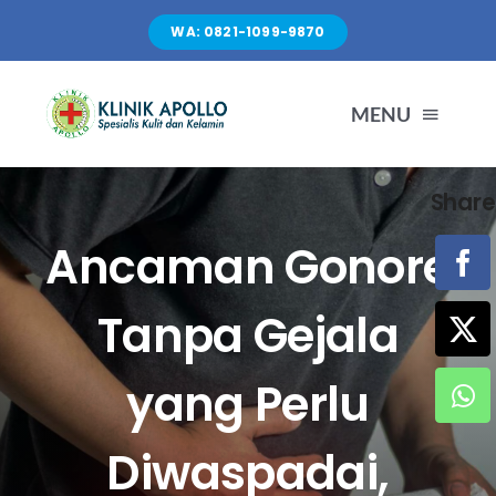
Skip
WA: 0821-1099-9870
to
content
MENU
Share
TENTANG KAMI
Ancaman Gonore
LAYANAN
Tanpa Gejala
FASILITAS
yang Perlu
ARTIKEL
Diwaspadai,