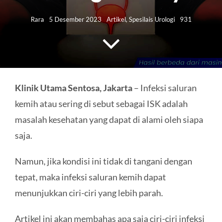
HUBUNGI KAMI
Rara
5 Desember 2023
Artikel
,
Spesilais Urologi
931
Search
for:
Klinik Utama Sentosa, Jakarta
– Infeksi saluran
kemih atau sering di sebut sebagai ISK adalah
masalah kesehatan yang dapat di alami oleh siapa
saja.
Namun, jika kondisi ini tidak di tangani dengan
tepat, maka infeksi saluran kemih dapat
menunjukkan ciri-ciri yang lebih parah.
Artikel ini akan membahas apa saja ciri-ciri infeksi