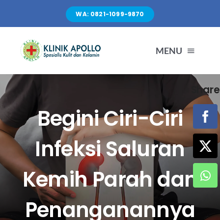
Skip
WA: 0821-1099-9870
to
content
MENU
Share
TENTANG KAMI
Begini Ciri-Ciri
LAYANAN
Infeksi Saluran
FASILITAS
Kemih Parah dan
ARTIKEL
Penanganannya