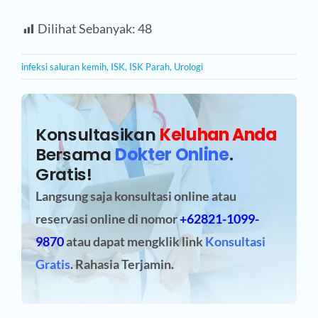
Dilihat Sebanyak:
48
infeksi saluran kemih
,
ISK
,
ISK Parah
,
Urologi
Konsultasikan
Keluhan Anda
Bersama
Dokter Online
.
Gratis!
Langsung saja konsultasi online atau
reservasi online
di nomor
+62821-1099-
9870
atau dapat mengklik link
Konsultasi
Gratis
. Rahasia Terjamin.