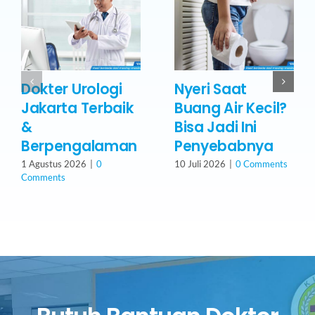
Dokter Urologi
Nyeri Saat
Jakarta Terbaik
Buang Air Kecil?
&
Bisa Jadi Ini
Berpengalaman
Penyebabnya
1 Agustus 2026
|
0
10 Juli 2026
|
0 Comments
Comments