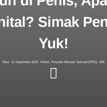
puh di Penis, Ap
ital? Simak Pe
Yuk!
Rara
11 September 2024
Artikel
,
Penyakit Menular Seksual (PMS)
686