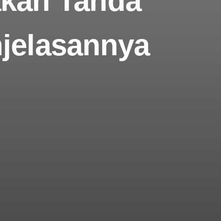
akah Tanda
njelasannya