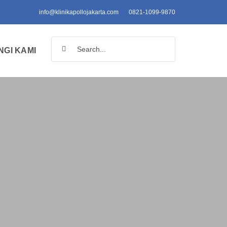
info@klinikapollojakarta.com
0821-1099-9870
Search
GI KAMI
for: