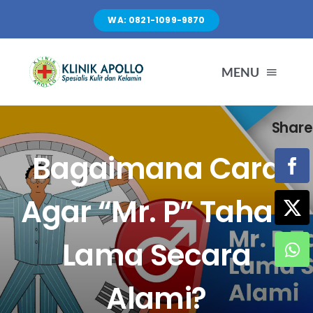
Skip
WA: 0821-1099-9870
to
content
MENU
Share
TENTANG KAMI
Bagaimana Cara
LAYANAN
Agar “Mr. P” Tahan
FASILITAS
Lama Secara
ARTIKEL
Alami?