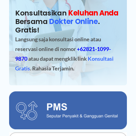
Konsultasikan
Keluhan Anda
Bersama
Dokter Online
.
Gratis!
Langsung saja konsultasi online atau
reservasi online
di nomor
+62821-1099-
9870
atau dapat mengklik link
Konsultasi
Gratis
. Rahasia Terjamin.