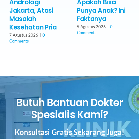
Andrologi
Apakah Bisa
Jakarta, Atasi
Punya Anak? Ini
Masalah
Faktanya
Kesehatan Pria
5 Agustus 2026
|
0
Comments
7 Agustus 2026
|
0
Comments
Butuh Bantuan Dokter
Spesialis Kami?
Konsultasi Gratis Sekarang Juga!