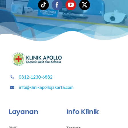
0812-1230-6882
info@klinikapollojakarta.com
Layanan
Info Klinik
PMS
Tentang