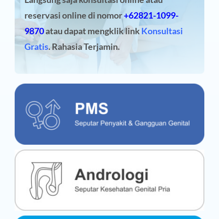
reservasi online
di nomor
+62821-1099-
9870
atau dapat mengklik link
Konsultasi
Gratis
. Rahasia Terjamin.