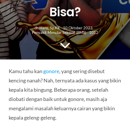
HUBUNGI KAMI
Bisa?
Search
for:
dr. Hans, Sp.KK
10 Oktober 2023
Penyakit Menular Seksual (PMS)
1012
Kamu tahu kan
gonore
, yang sering disebut
kencing nanah? Nah, ternyata ada kasus yang bikin
kepala kita bingung. Beberapa orang, setelah
diobati dengan baik untuk gonore, masih aja
mengalami masalah keluarnya cairan yang bikin
kepala geleng-geleng.