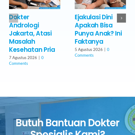
Dokter
Ejakulasi Dini
Andrologi
Apakah Bisa
Jakarta, Atasi
Punya Anak? Ini
Masalah
Faktanya
Kesehatan Pria
5 Agustus 2026
|
0
Comments
7 Agustus 2026
|
0
Comments
Butuh Bantuan Dokter
Spesialis Kami?