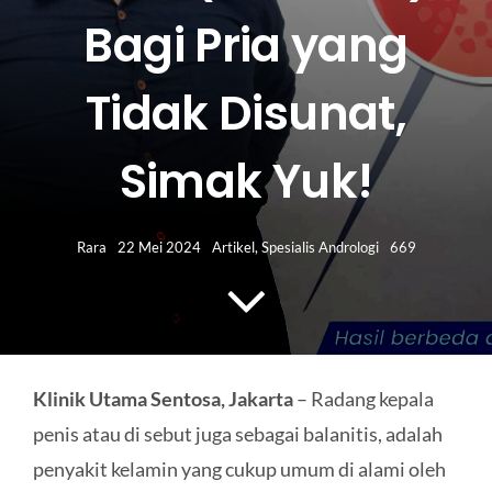
HUBUNGI KAMI
Bagi Pria yang
Search
Tidak Disunat,
for:
Simak Yuk!
Rara
22 Mei 2024
Artikel
,
Spesialis Andrologi
669
Klinik Utama Sentosa, Jakarta
– Radang kepala
penis atau di sebut juga sebagai balanitis, adalah
penyakit kelamin yang cukup umum di alami oleh