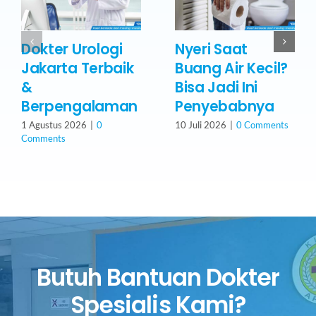
Dokter Urologi
Nyeri Saat
Jakarta Terbaik
Buang Air Kecil?
&
Bisa Jadi Ini
Berpengalaman
Penyebabnya
1 Agustus 2026
|
0
10 Juli 2026
|
0 Comments
Comments
Butuh Bantuan Dokter
Spesialis Kami?