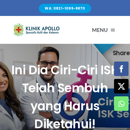
Skip
WA: 0821-1099-9870
to
content
MENU
Share
TENTANG KAMI
Ini Dia Ciri-Ciri ISK
LAYANAN
Telah Sembuh
FASILITAS
yang Harus
ARTIKEL
Diketahui!