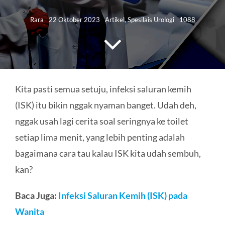
HUBUNGI KAMI
Rara
22 Oktober 2023
Artikel
,
Spesilais Urologi
1088
Search
for:
Kita pasti semua setuju, infeksi saluran kemih
(ISK) itu bikin nggak nyaman banget. Udah deh,
nggak usah lagi cerita soal seringnya ke toilet
setiap lima menit, yang lebih penting adalah
bagaimana cara tau kalau ISK kita udah sembuh,
kan?
Baca Juga:
Infeksi Saluran Kemih (ISK) pada
Wanita