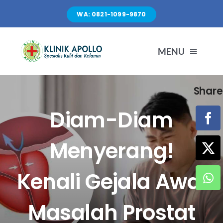
Skip
WA: 0821-1099-9870
to
content
MENU
Share
TENTANG KAMI
Diam-Diam
LAYANAN
Menyerang!
FASILITAS
Kenali Gejala Awal
ARTIKEL
Masalah Prostat