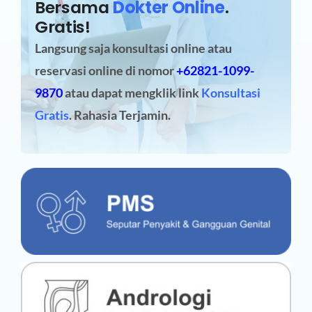
Bersama
Dokter Online
.
Gratis!
Langsung saja konsultasi online atau
reservasi online
di nomor
+62821-1099-
9870
atau dapat mengklik link
Konsultasi
Gratis
. Rahasia Terjamin.