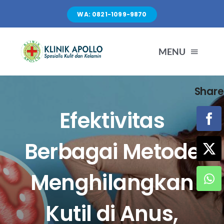
Skip
WA: 0821-1099-9870
to
content
MENU
Share
TENTANG KAMI
Efektivitas
LAYANAN
Berbagai Metode
FASILITAS
Menghilangkan
ARTIKEL
Kutil di Anus,