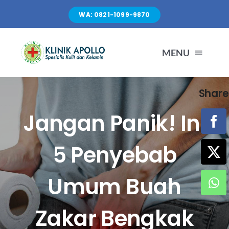
Skip
WA: 0821-1099-9870
to
content
MENU
Share
TENTANG KAMI
Jangan Panik! Ini
LAYANAN
5 Penyebab
FASILITAS
Umum Buah
ARTIKEL
Zakar Bengkak