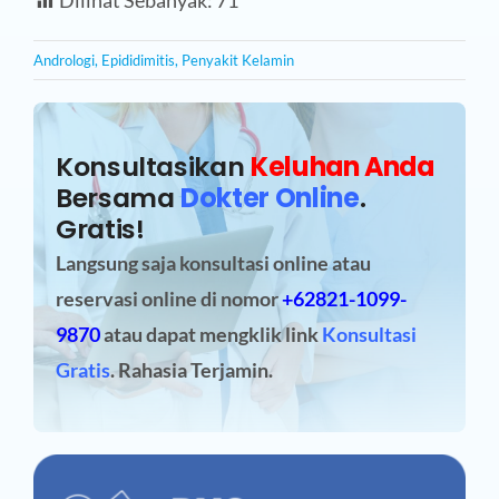
Dilihat Sebanyak:
71
Andrologi
,
Epididimitis
,
Penyakit Kelamin
Konsultasikan
Keluhan Anda
Bersama
Dokter Online
.
Gratis!
Langsung saja konsultasi online atau
reservasi online
di nomor
+62821-1099-
9870
atau dapat mengklik link
Konsultasi
Gratis
. Rahasia Terjamin.