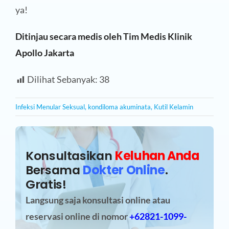
ya!
Ditinjau secara medis oleh Tim Medis Klinik
Apollo Jakarta
Dilihat Sebanyak:
38
Infeksi Menular Seksual
,
kondiloma akuminata
,
Kutil Kelamin
Konsultasikan
Keluhan Anda
Bersama
Dokter Online
.
Gratis!
Langsung saja konsultasi online atau
reservasi online
di nomor
+62821-1099-