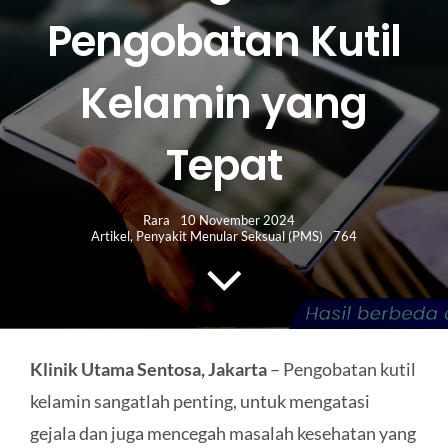
HUBUNGI KAMI
Pengobatan Kutil
Search
Kelamin yang
for:
Tepat
Rara
10 November 2024
Artikel
,
Penyakit Menular Seksual (PMS)
764
Klinik Utama Sentosa, Jakarta
– Pengobatan kutil
kelamin sangatlah penting, untuk mengatasi
gejala dan juga mencegah masalah kesehatan yang