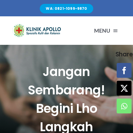
Skip
WA: 0821-1099-9870
to
content
MENU
Share
TENTANG KAMI
Jangan
LAYANAN
Sembarang!
FASILITAS
Begini Lho
ARTIKEL
Langkah