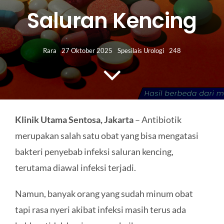
HUBUNGI KAMI
Saluran Kencing
Search
for:
Rara
27 Oktober 2025
Spesilais Urologi
248
Klinik Utama Sentosa, Jakarta
– Antibiotik
merupakan salah satu obat yang bisa mengatasi
bakteri penyebab infeksi saluran kencing,
terutama diawal infeksi terjadi.
Namun, banyak orang yang sudah minum obat
tapi rasa nyeri akibat infeksi masih terus ada