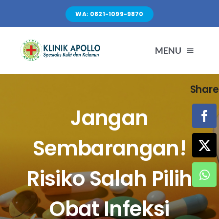
Skip
WA: 0821-1099-9870
to
content
MENU
Share
TENTANG KAMI
Jangan
LAYANAN
Sembarangan!
FASILITAS
Risiko Salah Pilih
ARTIKEL
Obat Infeksi