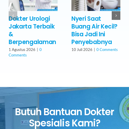
Dokter Urologi
Nyeri Saat
Jakarta Terbaik
Buang Air Kecil?
&
Bisa Jadi Ini
Berpengalaman
Penyebabnya
1 Agustus 2026
|
0
10 Juli 2026
|
0 Comments
Comments
Butuh Bantuan Dokter
Spesialis Kami?