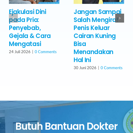
Ejakulasi Dini
Jangan Sampai
pada Pria:
Salah Mengira!
Penyebab,
Penis Keluar
Gejala & Cara
Cairan Kuning
Mengatasi
Bisa
Menandakan
24 Juli 2026
|
0 Comments
Hal Ini
30 Juni 2026
|
0 Comments
Butuh Bantuan Dokter