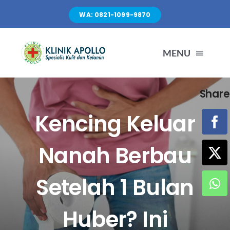
Skip
WA: 0821-1099-9870
to
content
MENU
Share
TENTANG KAMI
Kencing Keluar
LAYANAN
Nanah Berbau
FASILITAS
Setelah 1 Bulan
ARTIKEL
Huber? Ini