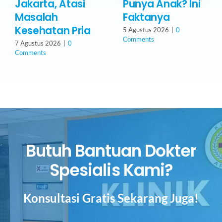
Jakarta, Atasi
Punya Anak? Ini
Masalah
Faktanya
Kesehatan Pria
5 Agustus 2026
|
0
Comments
7 Agustus 2026
|
0
Comments
Butuh Bantuan Dokter
Spesialis Kami?
Konsultasi Gratis Sekarang Juga!