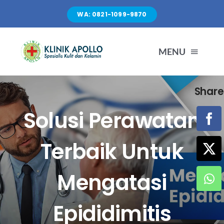
Skip
WA: 0821-1099-9870
to
content
MENU
Share
TENTANG KAMI
Solusi Perawatan
LAYANAN
Terbaik Untuk
FASILITAS
Mengatasi
ARTIKEL
Epididimitis