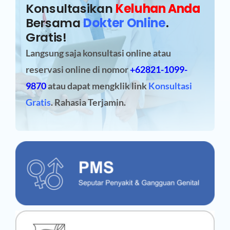
Konsultasikan
Keluhan Anda
Bersama
Dokter Online
.
Gratis!
Langsung saja konsultasi online atau
reservasi online
di nomor
+62821-1099-
9870
atau dapat mengklik link
Konsultasi
Gratis
. Rahasia Terjamin.