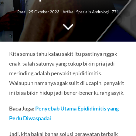
HUBUNGI KAMI
Rara
25 Oktober 2023
Artikel
,
Spesialis Andrologi
771
Search
for:
Kita semua tahu kalau sakit itu pastinya nggak
enak, salah satunya yang cukup bikin pria jadi
merinding adalah penyakit epididimitis.
Walaupun namanya agak sulit di ucapin, penyakit
ini bisa bikin hidup jadi bener-bener kurang asyik.
Baca Juga:
Penyebab Utama Epididimitis yang
Perlu Diwaspadai
Jadi, kita bakal bahas solusi perawatan terbaik