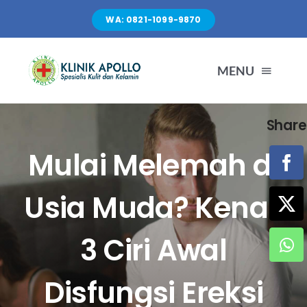
Skip
WA: 0821-1099-9870
to
content
MENU
Share
TENTANG KAMI
Mulai Melemah di
LAYANAN
Usia Muda? Kenali
FASILITAS
3 Ciri Awal
ARTIKEL
Disfungsi Ereksi