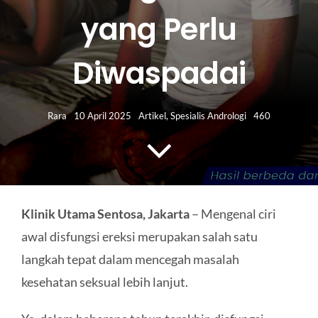
HUBUNGI KAMI
yang Perlu
Search
Diwaspadai
for:
Rara
10 April 2025
Artikel
,
Spesialis Andrologi
460
Klinik Utama Sentosa, Jakarta
– Mengenal ciri
awal disfungsi ereksi merupakan salah satu
langkah tepat dalam mencegah masalah
kesehatan seksual lebih lanjut.