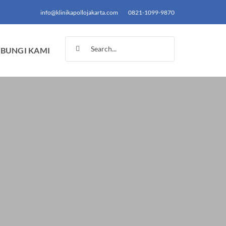
info@klinikapollojakarta.com
0821-1099-9870
Search
BUNGI KAMI
for: