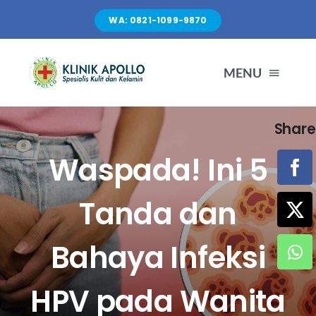
Skip
WA: 0821-1099-9870
to
content
MENU
Share
TENTANG KAMI
Waspada! Ini 5
LAYANAN
Tanda dan
FASILITAS
Bahaya Infeksi
ARTIKEL
HPV pada Wanita