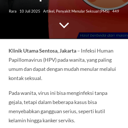
HUBUNGI KAMI
Rara
10 Juli 2025
Artikel
,
Penyakit Menular Seksual (PMS)
449
Search
for:
Klinik Utama Sentosa, Jakarta
– Infeksi Human
Papillomavirus (HPV) pada wanita, yang paling
umum dan dapat dengan mudah menular melalui
kontak seksual.
Pada wanita, virus ini bisa menginfeksi tanpa
gejala, tetapi dalam beberapa kasus bisa
menyebabkan gangguan serius, seperti kutil
kelamin hingga kanker serviks.