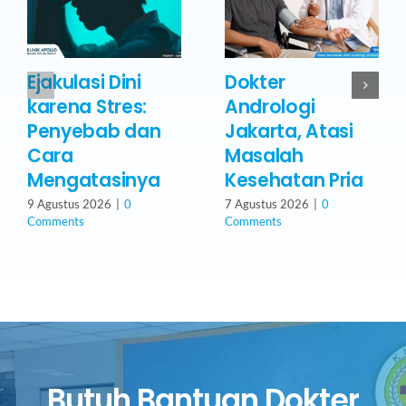
Ejakulasi Dini
Dokter
karena Stres:
Andrologi
Penyebab dan
Jakarta, Atasi
Cara
Masalah
Mengatasinya
Kesehatan Pria
9 Agustus 2026
|
0
7 Agustus 2026
|
0
Comments
Comments
Butuh Bantuan Dokter