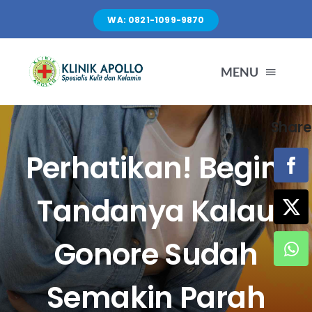
Skip
WA: 0821-1099-9870
to
content
MENU
Share
TENTANG KAMI
Perhatikan! Begini
LAYANAN
Tandanya Kalau
FASILITAS
Gonore Sudah
ARTIKEL
Semakin Parah