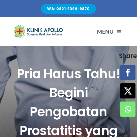
Skip
WA: 0821-1099-9870
to
content
MENU
Share
TENTANG KAMI
Pria Harus Tahu!
LAYANAN
Begini
FASILITAS
Pengobatan
ARTIKEL
Prostatitis yang