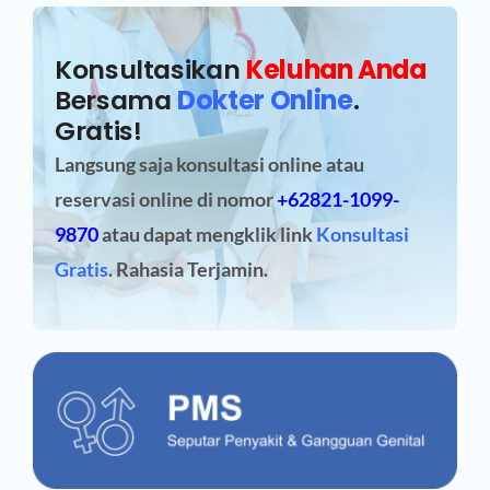
Konsultasikan
Keluhan Anda
Bersama
Dokter Online
.
Gratis!
Langsung saja konsultasi online atau
reservasi online
di nomor
+62821-1099-
9870
atau dapat mengklik link
Konsultasi
Gratis
. Rahasia Terjamin.