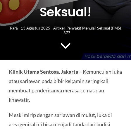
HUBUNGI KAMI
Seksual!
Search
for:
Rara
13 Agustus 2025
Artikel
,
Penyakit Menular Seksual (PMS)
377
Klinik Utama Sentosa, Jakarta
– Kemunculan luka
atau sariawan pada bibir kel;amin sering kali
membuat penderitanya merasa cemas dan
khawatir.
Meski mirip dengan sariawan di mulut, luka di
area genital ini bisa menjadi tanda dari kndisi