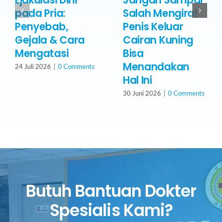
Ejakulasi Dini
Jangan Sampai
pada Pria:
Salah Mengira!
Penyebab,
Penis Keluar
Gejala & Cara
Cairan Kuning
Mengatasi
Bisa
Menandakan
24 Juli 2026
|
0 Comments
Hal Ini
30 Juni 2026
|
0 Comments
Butuh Bantuan Dokter
Spesialis Kami?