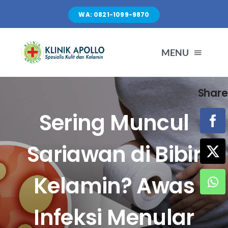
Skip
WA: 0821-1099-9870
to
content
MENU
Share
TENTANG KAMI
Sering Muncul
LAYANAN
Sariawan di Bibir
FASILITAS
Kelamin? Awas
ARTIKEL
Infeksi Menular