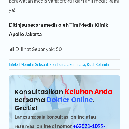
perawatan medis yang efektif dari ahli medis kami
ya!
Ditinjau secara medis oleh Tim Medis Klinik
Apollo Jakarta
Dilihat Sebanyak:
50
Infeksi Menular Seksual
,
kondiloma akuminata
,
Kutil Kelamin
Konsultasikan
Keluhan Anda
Bersama
Dokter Online
.
Gratis!
Langsung saja konsultasi online atau
reservasi online
di nomor
+62821-1099-