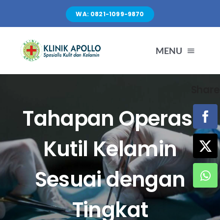
Skip
WA: 0821-1099-9870
to
content
MENU
Share
TENTANG KAMI
Tahapan Operasi
LAYANAN
Kutil Kelamin
FASILITAS
Sesuai dengan
ARTIKEL
Tingkat