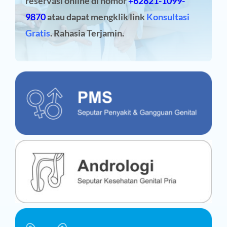
reservasi online
di nomor
+62821-1099-
9870
atau dapat mengklik link
Konsultasi
Gratis
. Rahasia Terjamin.