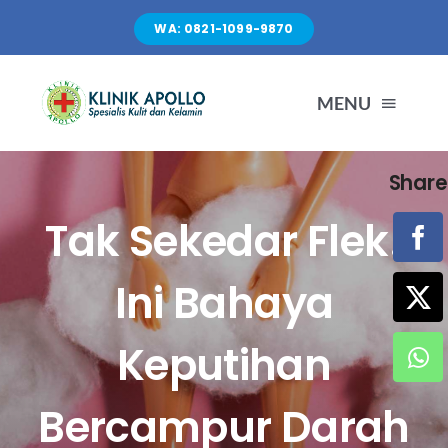
Skip
WA: 0821-1099-9870
to
content
MENU
Share
TENTANG KAMI
Tak Sekedar Flek!
LAYANAN
Ini Bahaya
FASILITAS
Keputihan
ARTIKEL
Bercampur Darah