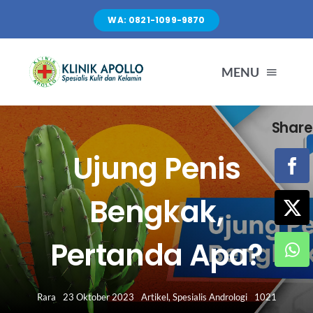
Skip
WA: 0821-1099-9870
to
content
MENU
Share
TENTANG KAMI
Ujung Penis
LAYANAN
Bengkak,
FASILITAS
Pertanda Apa?
ARTIKEL
Rara
23 Oktober 2023
Artikel
,
Spesialis Andrologi
1021