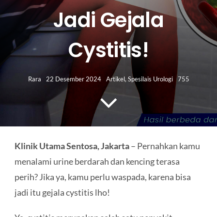
HUBUNGI KAMI
Jadi Gejala
Search
Cystitis!
for:
Rara
22 Desember 2024
Artikel
,
Spesilais Urologi
755
Klinik Utama Sentosa, Jakarta
– Pernahkan kamu
menalami urine berdarah dan kencing terasa
perih? Jika ya, kamu perlu waspada, karena bisa
jadi itu gejala cystitis lho!