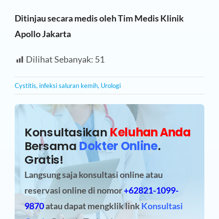
Ditinjau secara medis oleh Tim Medis Klinik
Apollo Jakarta
Dilihat Sebanyak:
51
Cystitis
,
infeksi saluran kemih
,
Urologi
Konsultasikan
Keluhan Anda
Bersama
Dokter Online
.
Gratis!
Langsung saja konsultasi online atau
reservasi online
di nomor
+62821-1099-
9870
atau dapat mengklik link
Konsultasi