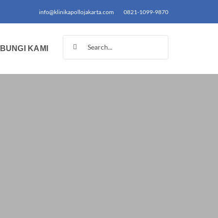
info@klinikapollojakarta.com
0821-1099-9870
Search
BUNGI KAMI
for: