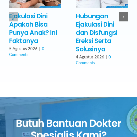
Ejakulasi Dini
Hubungan
Apakah Bisa
Ejakulasi Dini
Punya Anak? Ini
dan Disfungsi
Faktanya
Ereksi Serta
Solusinya
5 Agustus 2026
|
0
Comments
4 Agustus 2026
|
0
Comments
Butuh Bantuan Dokter
Spesialis Kami?