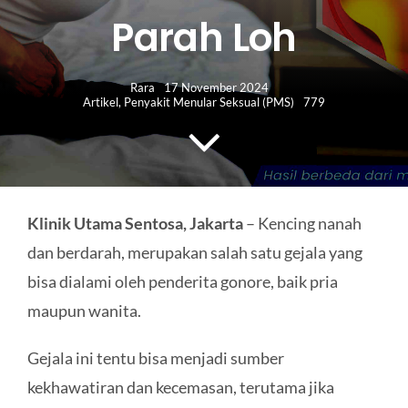
HUBUNGI KAMI
Parah Loh
Search
for:
Rara
17 November 2024
Artikel
,
Penyakit Menular Seksual (PMS)
779
Klinik Utama Sentosa, Jakarta
– Kencing nanah
dan berdarah, merupakan salah satu gejala yang
bisa dialami oleh penderita gonore, baik pria
maupun wanita.
Gejala ini tentu bisa menjadi sumber
kekhawatiran dan kecemasan, terutama jika