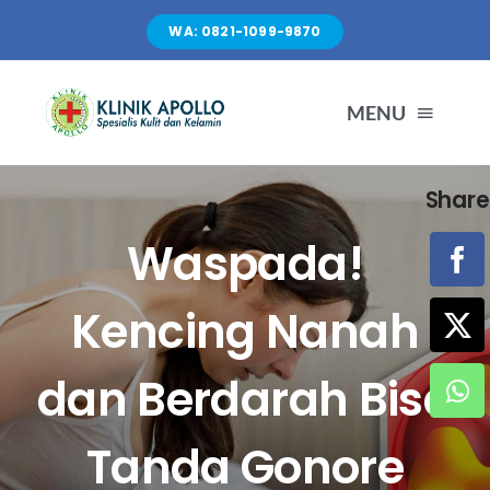
Skip
WA: 0821-1099-9870
to
content
MENU
Share
TENTANG KAMI
Waspada!
LAYANAN
Kencing Nanah
FASILITAS
dan Berdarah Bisa
ARTIKEL
Tanda Gonore