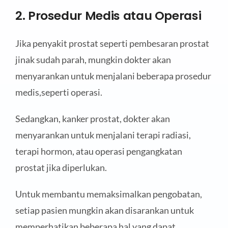
2. Prosedur Medis atau Operasi
Jika penyakit prostat seperti pembesaran prostat
jinak sudah parah, mungkin dokter akan
menyarankan untuk menjalani beberapa prosedur
medis,seperti operasi.
Sedangkan, kanker prostat, dokter akan
menyarankan untuk menjalani terapi radiasi,
terapi hormon, atau operasi pengangkatan
prostat jika diperlukan.
Untuk membantu memaksimalkan pengobatan,
setiap pasien mungkin akan disarankan untuk
memperhatikan beberapa hal yang dapat