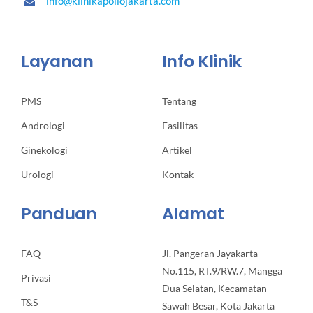
info@klinikapollojakarta.com
Layanan
Info Klinik
PMS
Tentang
Andrologi
Fasilitas
Ginekologi
Artikel
Urologi
Kontak
Panduan
Alamat
FAQ
Jl. Pangeran Jayakarta
No.115, RT.9/RW.7, Mangga
Privasi
Dua Selatan, Kecamatan
T&S
Sawah Besar, Kota Jakarta