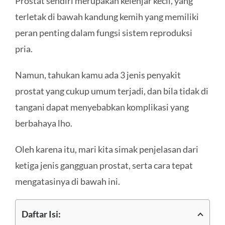
Prostat sendiri merupakan kelenjar kecil, yang
terletak di bawah kandung kemih yang memiliki
peran penting dalam fungsi sistem reproduksi
pria.
Namun, tahukan kamu ada 3 jenis penyakit
prostat yang cukup umum terjadi, dan bila tidak di
tangani dapat menyebabkan komplikasi yang
berbahaya lho.
Oleh karena itu, mari kita simak penjelasan dari
ketiga jenis gangguan prostat, serta cara tepat
mengatasinya di bawah ini.
Daftar Isi: