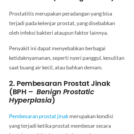
Prostatitis merupakan peradangan yang bisa
terjadi pada kelenjar prostat, yang disebabkan
oleh infeksi bakteri ataupun faktor lainnya.
Penyakit ini dapat menyebabkan berbagai
ketidaknyamanan, seperti nyeri panggul, kesulitan
saat buang air kecil, atau bahkan demam.
2. Pembesaran Prostat Jinak
(BPH –
Benign Prostatic
Hyperplasia
)
Pembesaran prostat jinak
merupakan kondisi
yang terjadi ketika prostat membesar secara