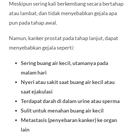
Meskipun sering kali berkembang secara bertahap
atau lambat, dan tidak menyebabkan gejala apa
pun pada tahap awal.
Namun, kanker prostat pada tahap lanjut, dapat
menyebabkan gejala seperti:
Sering buang air kecil, utamanya pada
malam hari
Nyeri atau sakit saat buang air kecil atau
saat ejakulasi
Terdapat darah di dalam urine atau sperma
Sulit untuk menahan buang air kecil
Metastasis (penyebaran kanker) ke organ
lain