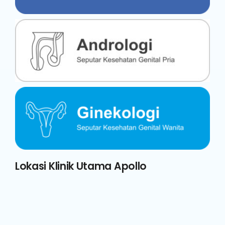
Lokasi Klinik Utama Apollo