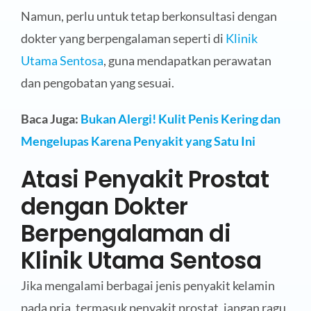
Namun, perlu untuk tetap berkonsultasi dengan
dokter yang berpengalaman seperti di
Klinik
Utama Sentosa
, guna mendapatkan perawatan
dan pengobatan yang sesuai.
Baca Juga:
Bukan Alergi! Kulit Penis Kering dan
Mengelupas Karena Penyakit yang Satu Ini
Atasi Penyakit Prostat
dengan Dokter
Berpengalaman di
Klinik Utama Sentosa
Jika mengalami berbagai jenis penyakit kelamin
pada pria, termasuk penyakit prostat, jangan ragu