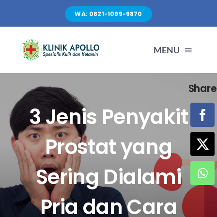
Skip
WA: 0821-1099-9870
to
content
MENU
Share
TENTANG KAMI
3 Jenis Penyakit
LAYANAN
Prostat yang
FASILITAS
Sering Dialami
ARTIKEL
Pria dan Cara